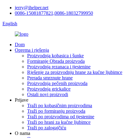
jerry@ihelper.net
0086-15081877821,0086-18032799950
English
Dom
Oprema i rješenja
Proizvodnja kobasica i šunke
Formiranje Obrada proizvoda
Proizvodnja rezanaca i tjestenine
Rješenje za proizvodnju hrane za kućne ljubimce
Prerada smrznute hrane
Proizvodnja pečenih proizvoda
Proizvodnja grickalice
Ostali novi proizvodi
Prijave
Traži po kobasičnim proizvodima
Traži po formiranju proizvoda
Traži po proizvodima od tjestenine
Traži po hrani za kućne ljubimce
Traži po zalogajčiću
O nama