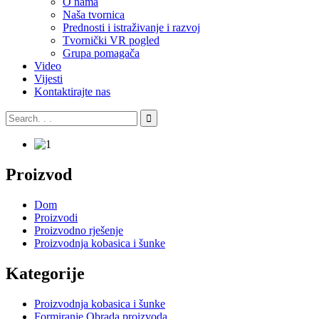
O nama
Naša tvornica
Prednosti i istraživanje i razvoj
Tvornički VR pogled
Grupa pomagača
Video
Vijesti
Kontaktirajte nas
Proizvod
Dom
Proizvodi
Proizvodno rješenje
Proizvodnja kobasica i šunke
Kategorije
Proizvodnja kobasica i šunke
Formiranje Obrada proizvoda