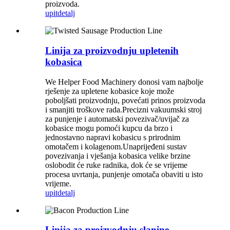
proizvoda.
upit
detalj
Linija za proizvodnju upletenih
kobasica
We Helper Food Machinery donosi vam najbolje
rješenje za upletene kobasice koje može
poboljšati proizvodnju, povećati prinos proizvoda
i smanjiti troškove rada.Precizni vakuumski stroj
za punjenje i automatski povezivač/uvijač za
kobasice mogu pomoći kupcu da brzo i
jednostavno napravi kobasicu s prirodnim
omotačem i kolagenom.Unaprijeđeni sustav
povezivanja i vješanja kobasica velike brzine
oslobodit će ruke radnika, dok će se vrijeme
procesa uvrtanja, punjenje omotača obaviti u isto
vrijeme.
upit
detalj
Linija za proizvodnju slanine