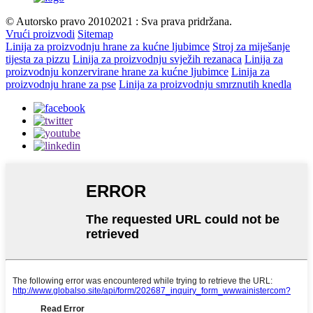
© Autorsko pravo 20102021 : Sva prava pridržana.
Vrući proizvodi
Sitemap
Linija za proizvodnju hrane za kućne ljubimce
Stroj za miješanje
tijesta za pizzu
Linija za proizvodnju svježih rezanaca
Linija za
proizvodnju konzervirane hrane za kućne ljubimce
Linija za
proizvodnju hrane za pse
Linija za proizvodnju smrznutih knedla