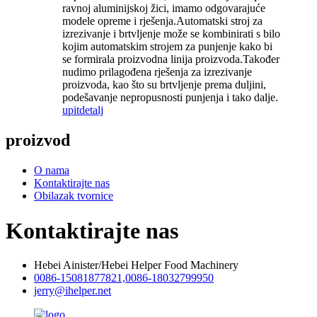
ravnoj aluminijskoj žici, imamo odgovarajuće
modele opreme i rješenja.Automatski stroj za
izrezivanje i brtvljenje može se kombinirati s bilo
kojim automatskim strojem za punjenje kako bi
se formirala proizvodna linija proizvoda.Također
nudimo prilagođena rješenja za izrezivanje
proizvoda, kao što su brtvljenje prema duljini,
podešavanje nepropusnosti punjenja i tako dalje.
upit
detalj
proizvod
O nama
Kontaktirajte nas
Obilazak tvornice
Kontaktirajte nas
Hebei Ainister/Hebei Helper Food Machinery
0086-15081877821,0086-18032799950
jerry@ihelper.net