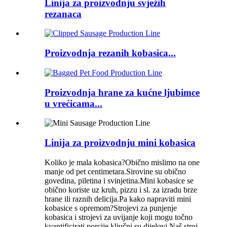
Linija za proizvodnju svježih
rezanaca
Proizvodnja rezanih kobasica...
Proizvodnja hrane za kućne ljubimce
u vrećicama...
Linija za proizvodnju mini kobasica
Koliko je mala kobasica?Obično mislimo na one
manje od pet centimetara.Sirovine su obično
govedina, piletina i svinjetina.Mini kobasice se
obično koriste uz kruh, pizzu i sl. za izradu brze
hrane ili raznih delicija.Pa kako napraviti mini
kobasice s opremom?Strojevi za punjenje
kobasica i strojevi za uvijanje koji mogu točno
kvantificirati porcije ključni su dijelovi.Naš stroj