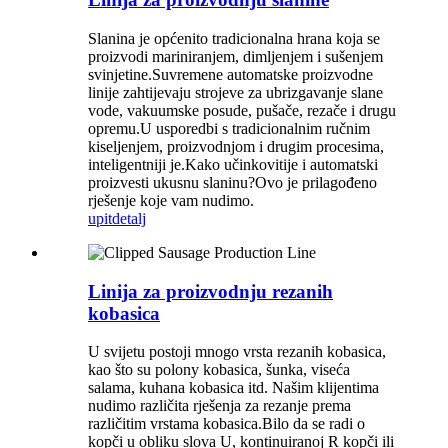
Slanina je općenito tradicionalna hrana koja se
proizvodi mariniranjem, dimljenjem i sušenjem
svinjetine.Suvremene automatske proizvodne
linije zahtijevaju strojeve za ubrizgavanje slane
vode, vakuumske posude, pušače, rezače i drugu
opremu.U usporedbi s tradicionalnim ručnim
kiseljenjem, proizvodnjom i drugim procesima,
inteligentniji je.Kako učinkovitije i automatski
proizvesti ukusnu slaninu?Ovo je prilagođeno
rješenje koje vam nudimo.
upit
detalj
Linija za proizvodnju rezanih
kobasica
U svijetu postoji mnogo vrsta rezanih kobasica,
kao što su polony kobasica, šunka, viseća
salama, kuhana kobasica itd. Našim klijentima
nudimo različita rješenja za rezanje prema
različitim vrstama kobasica.Bilo da se radi o
kopči u obliku slova U, kontinuiranoj R kopči ili