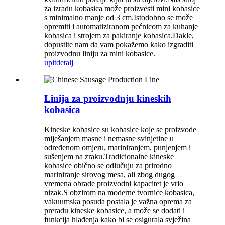
za izradu kobasica može proizvesti mini kobasice
s minimalno manje od 3 cm.Istodobno se može
opremiti i automatiziranom pećnicom za kuhanje
kobasica i strojem za pakiranje kobasica.Dakle,
dopustite nam da vam pokažemo kako izgraditi
proizvodnu liniju za mini kobasice.
upit
detalj
Linija za proizvodnju kineskih
kobasica
Kineske kobasice su kobasice koje se proizvode
miješanjem masne i nemasne svinjetine u
određenom omjeru, mariniranjem, punjenjem i
sušenjem na zraku.Tradicionalne kineske
kobasice obično se odlučuju za prirodno
mariniranje sirovog mesa, ali zbog dugog
vremena obrade proizvodni kapacitet je vrlo
nizak.S obzirom na moderne tvornice kobasica,
vakuumska posuda postala je važna oprema za
preradu kineske kobasice, a može se dodati i
funkcija hlađenja kako bi se osigurala svježina